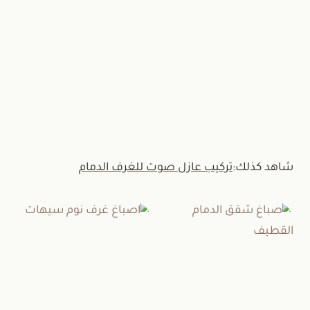
اتصل الآن
أو عبر واتساب:
+966537828657
شاهد كذلك:
تركيب عازل صوت للغرف الدمام