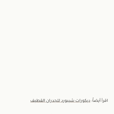
ر في صبغ بيتك من الداخل بشكل يتميز
بالأناقة والبسيطة
بالتواصل
اتصل الآن
أو عبر واتساب:
+966537828657
اقرأ أيضاً:
ديكورات شيبورد للجدران القطيف