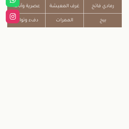
رمادي فاتح
غرف المعيشة
عصرية وأناقة
بيج
الممرات
دفء وتوازن
حصل الآن على اصباغ جدران سادة
اتصل الآن
أو عبر واتساب: