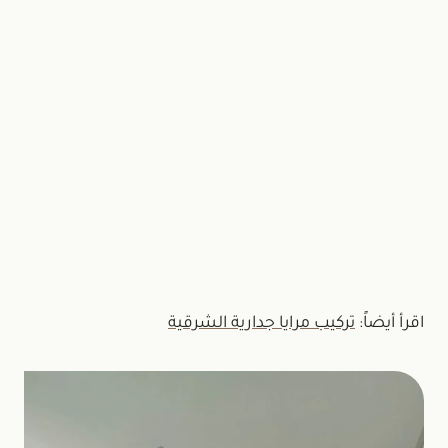
تواصل
اتصل الآن
أو عبر واتساب:
+966537828657
اقرأ أيضاً:
تركيب مرايا جدارية الشرقية