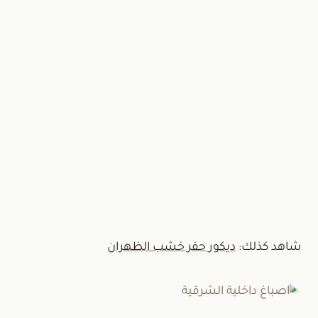
تواصل
اتصل الآن
أو عبر واتساب:
+966537828657
شاهد كذلك:
ديكور حفر خشب الظهران