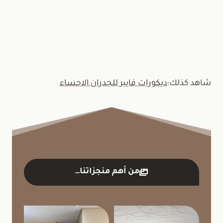
أو عبر واتساب:
+966537828657
شاهد كذلك:
ديكورات فايبر للجدران الاحساء
من أهم منجزاتنا…